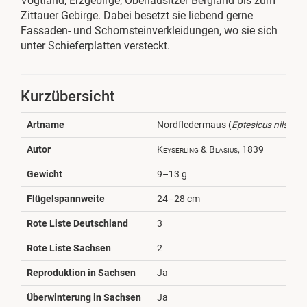
Vogtland, Erzgebirge, Oberlausitzer Bergland bis zum
Zittauer Gebirge. Dabei besetzt sie liebend gerne
Fassaden- und Schornsteinverkleidungen, wo sie sich
unter Schieferplatten versteckt.
Kurzübersicht
Artname
Nordfledermaus (
Eptesicus nilssoni
Autor
Keyserling & Blasius, 1839
Gewicht
9–13 g
Flügelspannweite
24–28 cm
Rote Liste Deutschland
3
Rote Liste Sachsen
2
Reproduktion in Sachsen
Ja
Überwinterung in Sachsen
Ja