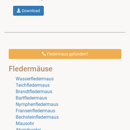
Download
Fledermaus gefunden?
Fledermäuse
Wasserfledermaus
Teichfledermaus
Brandtfledermaus
Bartfledermaus
Nymphenfledermaus
Fransenfledermaus
Bechsteinfledermaus
Mausohr
Abendsegler