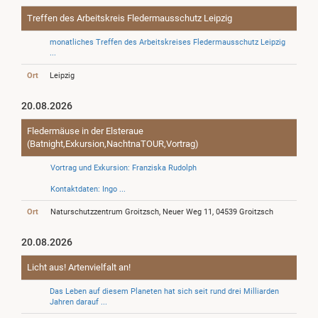
Treffen des Arbeitskreis Fledermausschutz Leipzig
monatliches Treffen des Arbeitskreises Fledermausschutz Leipzig
...
Ort
Leipzig
20.08.2026
Fledermäuse in der Elsteraue
(Batnight,Exkursion,NachtnaTOUR,Vortrag)
Vortrag und Exkursion: Franziska Rudolph
Kontaktdaten: Ingo ...
Ort
Naturschutzzentrum Groitzsch, Neuer Weg 11, 04539 Groitzsch
20.08.2026
Licht aus! Artenvielfalt an!
Das Leben auf diesem Planeten hat sich seit rund drei Milliarden
Jahren darauf ...