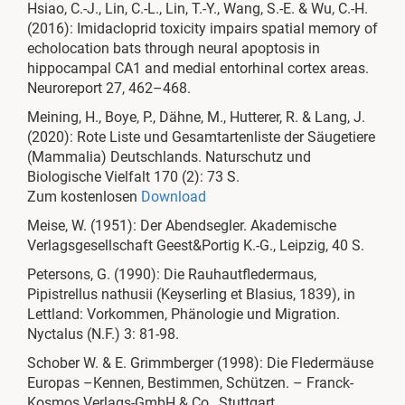
Hsiao, C.-J., Lin, C.-L., Lin, T.-Y., Wang, S.-E. & Wu, C.-H.
(2016): Imidacloprid toxicity impairs spatial memory of
echolocation bats through neural apoptosis in
hippocampal CA1 and medial entorhinal cortex areas.
Neuroreport 27, 462–468.
Meining, H., Boye, P., Dähne, M., Hutterer, R. & Lang, J.
(2020): Rote Liste und Gesamtartenliste der Säugetiere
(Mammalia) Deutschlands. Naturschutz und
Biologische Vielfalt 170 (2): 73 S.
Zum kostenlosen
Download
Meise, W. (1951): Der Abendsegler. Akademische
Verlagsgesellschaft Geest&Portig K.-G., Leipzig, 40 S.
Petersons, G. (1990): Die Rauhautfledermaus,
Pipistrellus nathusii (Keyserling et Blasius, 1839), in
Lettland: Vorkommen, Phänologie und Migration.
Nyctalus (N.F.) 3: 81-98.
Schober W. & E. Grimmberger (1998): Die Fledermäuse
Europas –Kennen, Bestimmen, Schützen. – Franck-
Kosmos Verlags-GmbH & Co., Stuttgart.