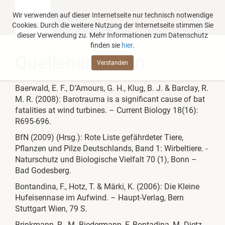
Wir verwenden auf dieser Internetseite nur technisch notwendige
Fledermausschutz
Cookies. Durch die weitere Nutzung der Internetseite stimmen Sie
dieser Verwendung zu. Mehr Informationen zum Datenschutz
finden sie
hier
.
Quellenangaben
Verstanden
Baerwald, E. F., D’Amours, G. H., Klug, B. J. & Barclay, R.
M. R. (2008): Barotrauma is a significant cause of bat
fatalities at wind turbines. – Current Biology 18(16):
R695-696.
BfN (2009) (Hrsg.): Rote Liste gefährdeter Tiere,
Pflanzen und Pilze Deutschlands, Band 1: Wirbeltiere. -
Naturschutz und Biologische Vielfalt 70 (1), Bonn –
Bad Godesberg.
Bontandina, F., Hotz, T. & Märki, K. (2006): Die Kleine
Hufeisennase im Aufwind. – Haupt-Verlag, Bern
Stuttgart Wien, 79 S.
Brinkmann, R., M. Biedermann, F. Bontadina, M. Dietz,